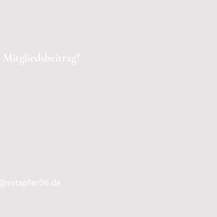
 Mitgliedsbeitrag?
ges regelt die Beitragsordnung.
o@svtapfer06.de