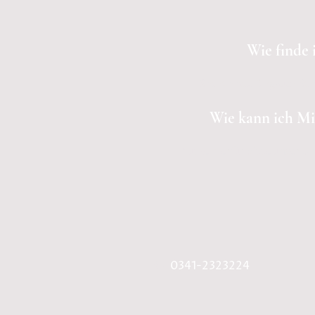
Wie finde 
Sportplatz Torgauer Str
Wie kann ich Mi
Nutze hierfür bitte unser o
📞
0341-2323224