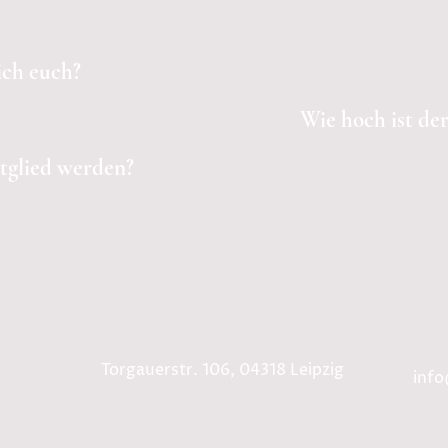
ich euch?
Wie hoch ist der
aße 106, 04318 Leipzig
tglied werden?
Die Höhe des Mitgliedsbeitra
nline Formular.
Anmeldung
📌
Torgauerstr. 106, 04318 Leipzig
📧
inf